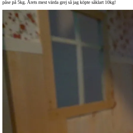
påse på 5kg. Årets mest värda grej så jag köpte såklart 10kg!