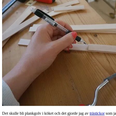
Det skulle bli plankgolv i köket och det gjorde jag av
trästickor
som jag