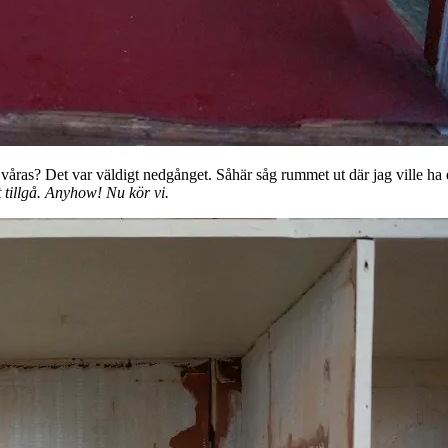
våras? Det var väldigt nedgånget. Såhär såg rummet ut där jag ville ha 
t tillgå. Anyhow! Nu kör vi.