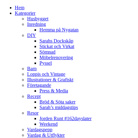
Hem
Kategorier
Husbygget
Inredning
Hemma på Nygatan
DIY
Sarahs Dockskåp
Stickat och Virkat
Sömnad
Möbelrenovering
Pyssel
Barn
Loppis och Vintage
Illustrationer & Grafiskt
Företagande
Press & Media
Recept
Bröd & Söta saker
Sarah’s middagstips
Resor
Jorden Runt #162dayslater
Weekend
Vardagspepp
Vardag & Utflykter