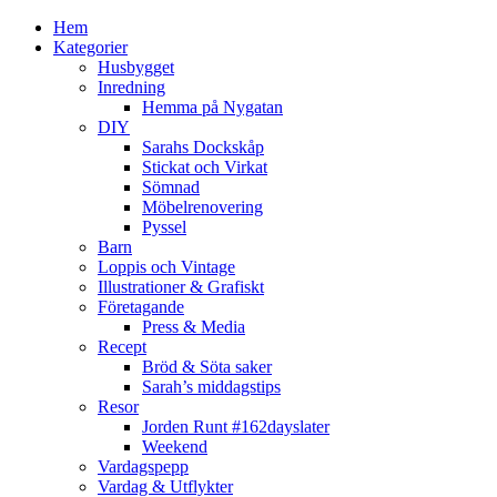
Hem
Kategorier
Husbygget
Inredning
Hemma på Nygatan
DIY
Sarahs Dockskåp
Stickat och Virkat
Sömnad
Möbelrenovering
Pyssel
Barn
Loppis och Vintage
Illustrationer & Grafiskt
Företagande
Press & Media
Recept
Bröd & Söta saker
Sarah’s middagstips
Resor
Jorden Runt #162dayslater
Weekend
Vardagspepp
Vardag & Utflykter