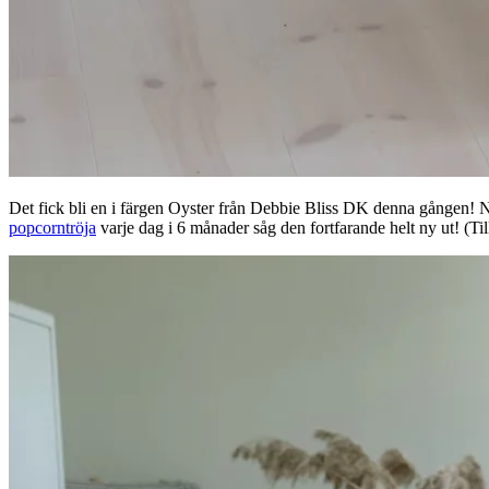
Det fick bli en i färgen Oyster från Debbie Bliss DK denna gången! 
popcorntröja
varje dag i 6 månader såg den fortfarande helt ny ut! (Til