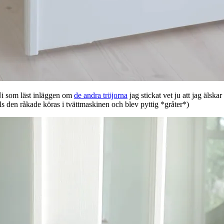
Ni som läst inläggen om
de andra tröjorna
jag stickat vet ju att jag älsk
ls den råkade köras i tvättmaskinen och blev pyttig *gråter*)