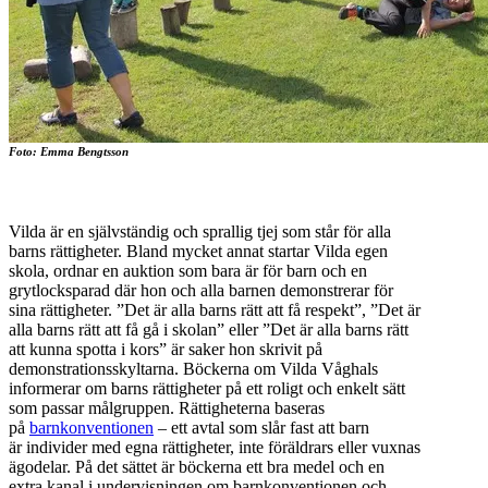
Foto: Emma Bengtsson
Vilda är en självständig och sprallig tjej som står för alla
barns rättigheter. Bland mycket annat startar Vilda egen
skola, ordnar en auktion som bara är för barn och en
grytlocksparad där hon och alla barnen demonstrerar för
sina rättigheter. ”Det är alla barns rätt att få respekt”, ”Det är
alla barns rätt att få gå i skolan” eller ”Det är alla barns rätt
att kunna spotta i kors” är saker hon skrivit på
demonstrationsskyltarna. Böckerna om Vilda Våghals
informerar om barns rättigheter på ett roligt och enkelt sätt
som passar målgruppen. Rättigheterna baseras
på
barnkonventionen
– ett avtal som slår fast att barn
är individer med egna rättigheter, inte föräldrars eller vuxnas
ägodelar. På det sättet är böckerna ett bra medel och en
extra kanal i undervisningen om barnkonventionen och