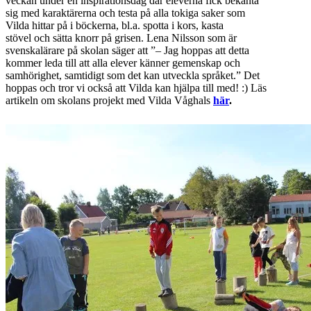
veckan under en inspirationsdag där eleverna fick bekanta
sig med karaktärerna och testa på alla tokiga saker som
Vilda hittar på i böckerna, bl.a. spotta i kors, kasta
stövel och sätta knorr på grisen. Lena Nilsson som är
svenskalärare på skolan säger att ”
– Jag hoppas att detta
kommer leda till att alla elever känner gemenskap och
samhörighet, samtidigt som det kan utveckla språket.” Det
hoppas och tror vi också att Vilda kan hjälpa till med! :) Läs
artikeln om skolans projekt med Vilda Våghals
här
.