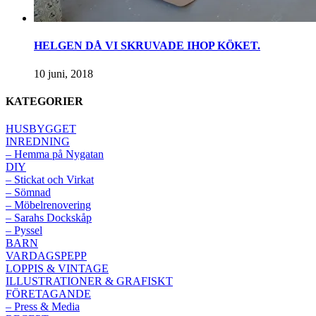
HELGEN DÅ VI SKRUVADE IHOP KÖKET.
10 juni, 2018
KATEGORIER
HUSBYGGET
INREDNING
– Hemma på Nygatan
DIY
– Stickat och Virkat
– Sömnad
– Möbelrenovering
– Sarahs Dockskåp
– Pyssel
BARN
VARDAGSPEPP
LOPPIS & VINTAGE
ILLUSTRATIONER & GRAFISKT
FÖRETAGANDE
– Press & Media