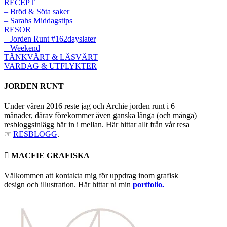
RECEPT
– Bröd & Söta saker
– Sarahs Middagstips
RESOR
– Jorden Runt #162dayslater
– Weekend
TÄNKVÄRT & LÄSVÄRT
VARDAG & UTFLYKTER
JORDEN RUNT
Under våren 2016 reste jag och Archie jorden runt i 6
månader, därav förekommer även ganska långa (och många)
resbloggsinlägg här in i mellan. Här hittar allt från vår resa
☞
RESBLOGG
.
 MACFIE GRAFISKA
Välkommen att kontakta mig för uppdrag inom grafisk
design och illustration. Här hittar ni min
portfolio.