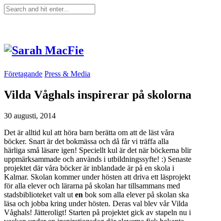
Företagande
Press & Media
Vilda Våghals inspirerar på skolorna
30 augusti, 2014
Det är alltid kul att höra barn berätta om att de läst våra
böcker. Snart är det bokmässa och då får vi träffa alla
härliga små läsare igen! Speciellt kul är det när böckerna blir
uppmärksammade och används i utbildningssyfte! :) Senaste
projektet där våra böcker är inblandade är på en skola i
Kalmar. Skolan kommer under hösten att driva ett läsprojekt
för alla elever och lärarna på skolan har tillsammans med
stadsbiblioteket valt ut
en
bok som alla elever på skolan ska
läsa och jobba kring under hösten. Deras val blev vår Vilda
Våghals! Jätteroligt! Starten på projektet gick av stapeln nu i