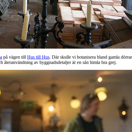
a
på vägen till
Hus till Hus
. Där skulle vi botanisera bland gamla dörra
ch återanvändning av byggnadsdetaljer är en sån himla bra grej.