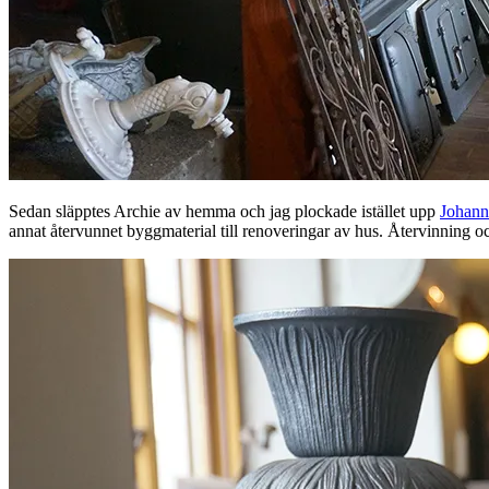
Sedan släpptes Archie av hemma och jag plockade istället upp
Johann
annat återvunnet byggmaterial till renoveringar av hus. Återvinning o