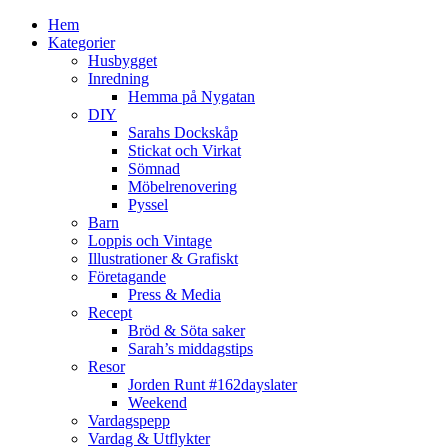
Hem
Kategorier
Husbygget
Inredning
Hemma på Nygatan
DIY
Sarahs Dockskåp
Stickat och Virkat
Sömnad
Möbelrenovering
Pyssel
Barn
Loppis och Vintage
Illustrationer & Grafiskt
Företagande
Press & Media
Recept
Bröd & Söta saker
Sarah’s middagstips
Resor
Jorden Runt #162dayslater
Weekend
Vardagspepp
Vardag & Utflykter