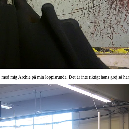
 med mig Archie på min loppisrunda. Det är inte riktigt hans grej så ha