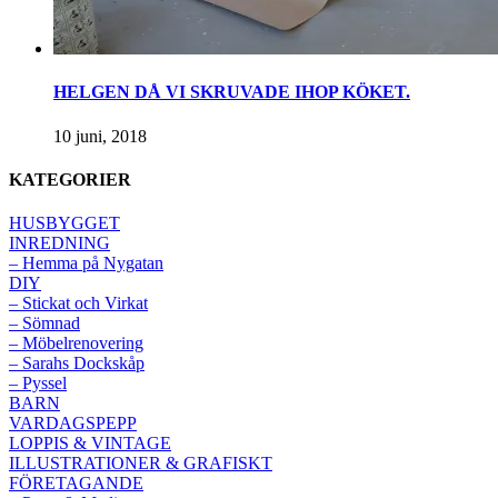
HELGEN DÅ VI SKRUVADE IHOP KÖKET.
10 juni, 2018
KATEGORIER
HUSBYGGET
INREDNING
– Hemma på Nygatan
DIY
– Stickat och Virkat
– Sömnad
– Möbelrenovering
– Sarahs Dockskåp
– Pyssel
BARN
VARDAGSPEPP
LOPPIS & VINTAGE
ILLUSTRATIONER & GRAFISKT
FÖRETAGANDE