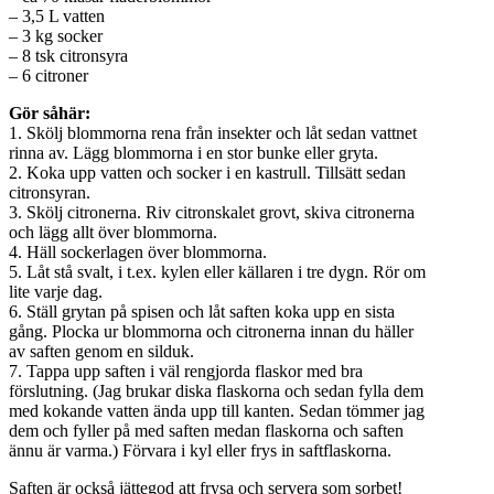
– 3,5 L vatten
– 3 kg socker
– 8 tsk citronsyra
– 6 citroner
Gör såhär:
1. Skölj blommorna rena från insekter och låt sedan vattnet
rinna av. Lägg blommorna i en stor bunke eller gryta.
2. Koka upp vatten och socker i en kastrull. Tillsätt sedan
citronsyran.
3. Skölj citronerna. Riv citronskalet grovt, skiva citronerna
och lägg allt över blommorna.
4. Häll sockerlagen över blommorna.
5. Låt stå svalt, i t.ex. kylen eller källaren i tre dygn. Rör om
lite varje dag.
6. Ställ grytan på spisen och låt saften koka upp en sista
gång. Plocka ur blommorna och citronerna innan du häller
av saften genom en silduk.
7. Tappa upp saften i väl rengjorda flaskor med bra
förslutning. (Jag brukar diska flaskorna och sedan fylla dem
med kokande vatten ända upp till kanten. Sedan tömmer jag
dem och fyller på med saften medan flaskorna och saften
ännu är varma.) Förvara i kyl eller frys in saftflaskorna.
Saften är också jättegod att frysa och servera som sorbet!