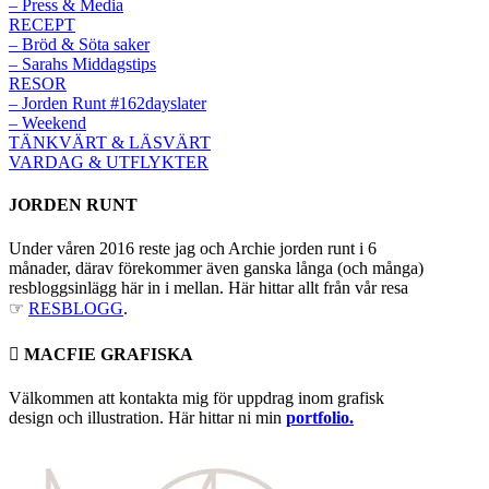
– Press & Media
RECEPT
– Bröd & Söta saker
– Sarahs Middagstips
RESOR
– Jorden Runt #162dayslater
– Weekend
TÄNKVÄRT & LÄSVÄRT
VARDAG & UTFLYKTER
JORDEN RUNT
Under våren 2016 reste jag och Archie jorden runt i 6
månader, därav förekommer även ganska långa (och många)
resbloggsinlägg här in i mellan. Här hittar allt från vår resa
☞
RESBLOGG
.
 MACFIE GRAFISKA
Välkommen att kontakta mig för uppdrag inom grafisk
design och illustration. Här hittar ni min
portfolio.