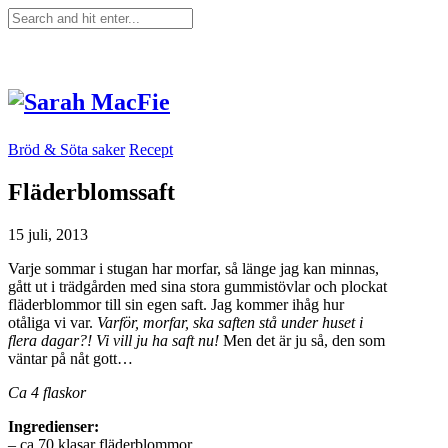
Bröd & Söta saker
Recept
Fläderblomssaft
15 juli, 2013
Varje sommar i stugan har morfar, så länge jag kan minnas,
gått ut i trädgården med sina stora gummistövlar och plockat
fläderblommor till sin egen saft. Jag kommer ihåg hur
otåliga vi var.
Varför, morfar, ska saften stå under huset i
flera dagar?! Vi vill ju ha saft nu!
Men det är ju så, den som
väntar på nåt gott…
Ca 4 flaskor
Ingredienser:
– ca 70 klasar fläderblommor