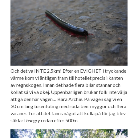
Och det va INTE 2,5km! Efter en EVIGHET i tryckande
värme kom vi äntligen fram till hotellet precis i kanten
av regnskogen. Innan det hade flera bilar stannar och
kollat så vi va okej. Uppenbarligen brukar folk inte välja
att gå den här vägen… Bara Archie. På vägen såg vi en
30 cm lång tusenfoting med röda ben, myggor och flera
varaner. Tur att det fanns något att kolla på för jag blev
såklart
hangry
redan efter 500m…