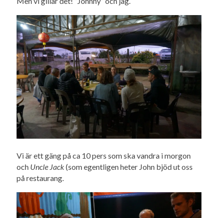
Men vi gillar det! ”Johnny” och jag.
Vi är ett gäng på ca 10 pers som ska vandra i morgon
och
Uncle Jack
(som egentligen heter John bjöd ut oss
på restaurang.