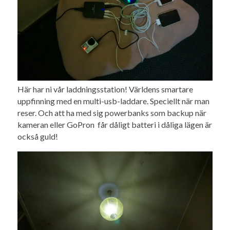
Här har ni vår laddningsstation! Världens smartare
uppfinning med en multi-usb-laddare. Speciellt när man
reser. Och att ha med sig powerbanks som backup när
kameran eller GoPron får dåligt batteri i dåliga lägen är
också guld!