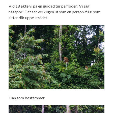
Vid 18 åkte vi på en guidad tur på floden. Vi såg
näsapor! Det ser verkligen ut som en person-filur som
sitter där uppe i trädet.
Han som bestämmer.