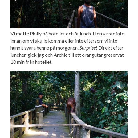
Vi mötte Philly på hotellet och åt lunch. Hon visste inte
innan om vi skulle komma eller inte eftersom vi inte
hunnit svara henne på morgonen.
Surprise
! Direkt efter
lunchen gick jag och Archie till ett orangutangreservat
10 min från hotellet.