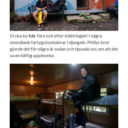
Vi ska bo
här
före och efter klättringen! I några
ommålade fartygskontainrar i djungeln. Phillys bror
gjorde det för några år sedan och tipsade oss om att det
va en häftig upplevelse.