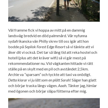
Väl framme
fick vi hoppa av mitt på en dammig
landsväg bredvid en död palmmård.
Vår nyfunna
sydafrikanska vän Philly skrev till oss igår att hon
bodde på
Sepilok Forest Edge Resort
så vi tänkte att vi
åker dit vi också. Det tar så lång tid att reka hostel och
hotell (plus att det kräver wifi) så vi går mest på
rekommendationer nu. Vid vägkanten hittade vi rätt
ställe på en skylt med en pil och avståndet 2,5km.
Archie va ”sparsam” och tyckte att taxi va onödigt.
Detta klarar vi ju lätt som en plätt Sarah!
Säger han glatt
och börjar traska längs vägen.
Aaah
. Tänker jag, himlar
med ögonen och börjar släpa fötterna efter mig.