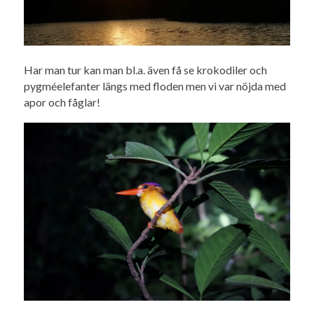
Har man tur kan man bl.a. även få se krokodiler och
pygméelefanter längs med floden men vi var nöjda med
apor och fåglar!