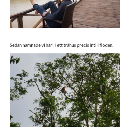
Sedan hamnade vi här! I ett trähus precis intill floden.