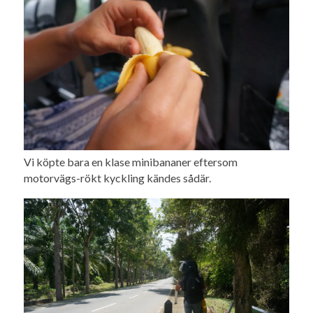
Vi köpte bara en klase minibananer eftersom
motorvägs-rökt kyckling kändes sådär.