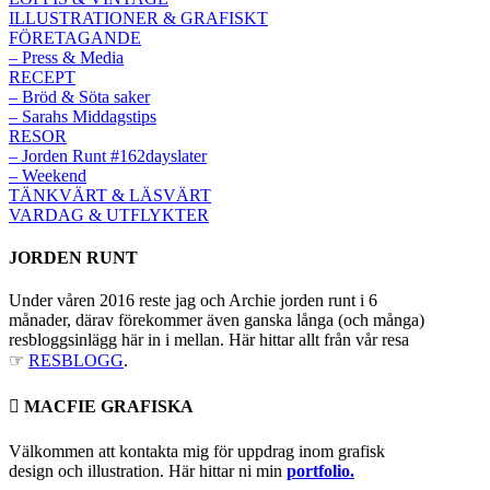
ILLUSTRATIONER & GRAFISKT
FÖRETAGANDE
– Press & Media
RECEPT
– Bröd & Söta saker
– Sarahs Middagstips
RESOR
– Jorden Runt #162dayslater
– Weekend
TÄNKVÄRT & LÄSVÄRT
VARDAG & UTFLYKTER
JORDEN RUNT
Under våren 2016 reste jag och Archie jorden runt i 6
månader, därav förekommer även ganska långa (och många)
resbloggsinlägg här in i mellan. Här hittar allt från vår resa
☞
RESBLOGG
.
 MACFIE GRAFISKA
Välkommen att kontakta mig för uppdrag inom grafisk
design och illustration. Här hittar ni min
portfolio.