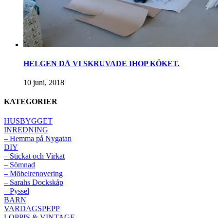
HELGEN DÅ VI SKRUVADE IHOP KÖKET.
10 juni, 2018
KATEGORIER
HUSBYGGET
INREDNING
– Hemma på Nygatan
DIY
– Stickat och Virkat
– Sömnad
– Möbelrenovering
– Sarahs Dockskåp
– Pyssel
BARN
VARDAGSPEPP
LOPPIS & VINTAGE