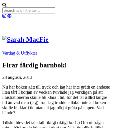
Vardag & Utflykter
Firar färdig barnbok!
23 augusti, 2013
Nu har boken gått till tryck och jag har inte gråtit en endaste
liten tår! I början av veckan tvivlade jag verkligen på att
illustrationerna skulle bli klara i tid, för det tar
alltid
längre
tid än vad man (jag) tror. Jag trodde iallafall inte att boken
skulle bli klar i tid utan att jag börjat gråta på cupen. Vad
hände?
Tillslut blev det iallafall riktigt riktigt bra! :) Om ni frågar
mig – bäst av de böcker vi gjort om Allis Sprallis hittills!