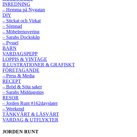
INREDNING
– Hemma på Nygatan
DIY
– Stickat och Virkat
– Sömnad
– Möbelrenovering
– Sarahs Dockskåp
– Pyssel
BARN
VARDAGSPEPP
LOPPIS & VINTAGE
ILLUSTRATIONER & GRAFISKT
FÖRETAGANDE
– Press & Media
RECEPT
– Bröd & Söta saker
– Sarahs Middagstips
RESOR
– Jorden Runt #162dayslater
– Weekend
TÄNKVÄRT & LÄSVÄRT
VARDAG & UTFLYKTER
JORDEN RUNT