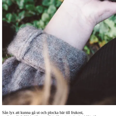
Sån lyx att kunna gå ut och plocka bär till frukost,