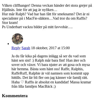
Vilken cliffhanger! Denna veckan händer det stora grejer på
Hjällnäs. Inte för att jag är nyfiken…
Hur mår Ralph? Vad har han fått för smeknamn? Det är ni
specialister på i MacFie-släkten…Vad tror du om Raffis?
Stor kram!
Ps Underbart vackra bilder på mitt favvobär….
Reply
Sarah
18 oktober, 2017 at 15:00
Ja du får kika på dagens inlägg så ser du vad som
hänt sen sist! :) Ralph mår bara fint! Han äter och
sover och växer. Vi bara njuter av att gosa och mysa
här hemma. Bästa som hänt oss! Raffe, Ralphis,
RaffeRuff, Ralphie är väl namnen som kommit upp
hittills. Det lär bli fler om jag känner vår familj rätt.
Haha ♡ Raffis är absolut en kandidat! Massa kramar
från lilla familjen MacBäck ;)
Kommentera