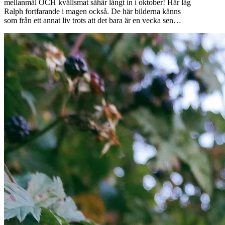
mellanmål OCH kvällsmat såhär långt in i oktober! Här låg
Ralph fortfarande i magen också. De här bilderna känns
som från ett annat liv trots att det bara är en vecka sen…