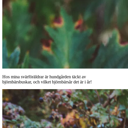
Hos mina svärföräldrar är hundgården täckt av
björnbärsbuskar, och vilket björnbärsår det är i år!