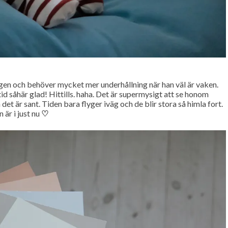
agen och behöver mycket mer underhållning när han väl är vaken.
d såhär glad! Hittills. haha. Det är supermysigt att se honom
det är sant. Tiden bara flyger iväg och de blir stora så himla fort.
 är i just nu
♡