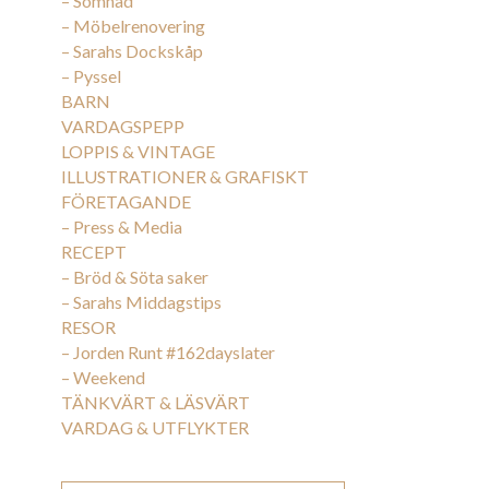
– Sömnad
– Möbelrenovering
– Sarahs Dockskåp
– Pyssel
BARN
VARDAGSPEPP
LOPPIS & VINTAGE
ILLUSTRATIONER & GRAFISKT
FÖRETAGANDE
– Press & Media
RECEPT
– Bröd & Söta saker
– Sarahs Middagstips
RESOR
– Jorden Runt #162dayslater
– Weekend
TÄNKVÄRT & LÄSVÄRT
VARDAG & UTFLYKTER