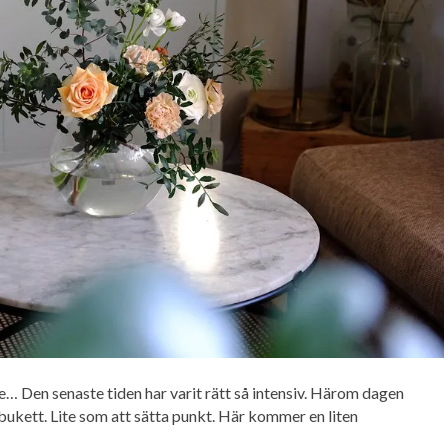
… Den senaste tiden har varit rätt så intensiv. Härom dagen
 bukett. Lite som att sätta punkt. Här kommer en liten