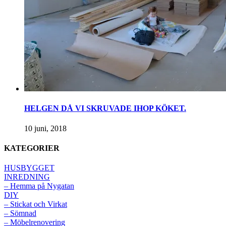
HELGEN DÅ VI SKRUVADE IHOP KÖKET.
10 juni, 2018
KATEGORIER
HUSBYGGET
INREDNING
– Hemma på Nygatan
DIY
– Stickat och Virkat
– Sömnad
– Möbelrenovering