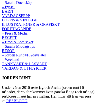
– Sarahs Dockskåp
– Pyssel
BARN
VARDAGSPEPP
LOPPIS & VINTAGE
ILLUSTRATIONER & GRAFISKT
FÖRETAGANDE
– Press & Media
RECEPT
– Bröd & Söta saker
– Sarahs Middagstips
RESOR
– Jorden Runt #162dayslater
– Weekend
TÄNKVÄRT & LÄSVÄRT
VARDAG & UTFLYKTER
JORDEN RUNT
Under våren 2016 reste jag och Archie jorden runt i 6
månader, därav förekommer även ganska långa (och många)
resbloggsinlägg här in i mellan. Här hittar allt från vår resa
☞
RESBLOGG
.