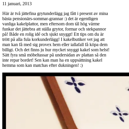
11 januari, 2013
Här är två jättefina grytunderlägg jag fått i present av mina
bästa pensionärs-sommar-grannar :) det är egentligen
vanliga kakelplattor, men eftersom dom tål hög värme
funkar det jättebra att ställa grytor, formar och stekpannor
på! Både en rolig idé och sjukt snyggt! Ett tips om du är
trött på alla fula korkunderlägg! I kakelbutiker vet jag att
man kan få med sig provex hem eller iallafall få köpa dem
billigt. Och det finns ju hur mycket snyggt kakel som helst!
Sätt fyra små möbeltassar på undersidan av plattan så den
inte repar bordet! Sen kan man ha en uppsättning kakel
hemma som kan matchas efter dukningen! :)