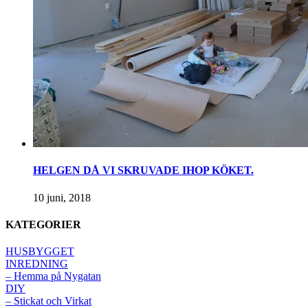
HELGEN DÅ VI SKRUVADE IHOP KÖKET.
10 juni, 2018
KATEGORIER
HUSBYGGET
INREDNING
– Hemma på Nygatan
DIY
– Stickat och Virkat