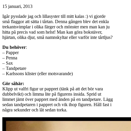
15 januari, 2013
Igår pysslade jag och lillasyster till mitt kalas :) vi gjorde
små flaggor att sätta i tårtan. Denna gången blev det enkla
trekantsvimplar i olika färger och mönster men man kan ju
hitta på precis vad som helst! Man kan göra bokstäver,
hjärtan, olika djur, små namnskyltar eller varför inte tårtljus?
Du behöver
:
– Papper
– Penna
– Sax
– Tandpetare
– Karlssons klister (eller motsvarande)
Gör såhär:
Klipp ut valfri figur ur pappret (tänk på att det bör vara
dubbelvikt) och limma lite på figurens insida. Sprid ut
limmet jämt över pappret med änden på en tandpetare. Lägg
sedan tandpetaren i pappret och vik ihop figuren. Håll fast i
några sekunder och låt sedan torka.