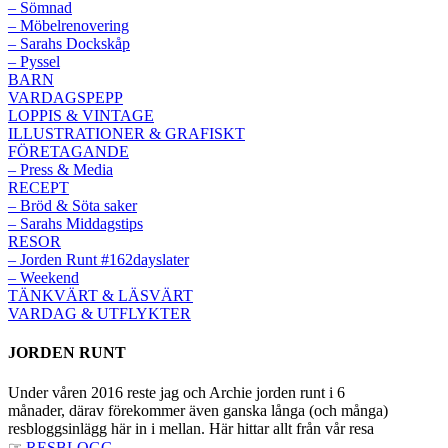
– Sömnad
– Möbelrenovering
– Sarahs Dockskåp
– Pyssel
BARN
VARDAGSPEPP
LOPPIS & VINTAGE
ILLUSTRATIONER & GRAFISKT
FÖRETAGANDE
– Press & Media
RECEPT
– Bröd & Söta saker
– Sarahs Middagstips
RESOR
– Jorden Runt #162dayslater
– Weekend
TÄNKVÄRT & LÄSVÄRT
VARDAG & UTFLYKTER
JORDEN RUNT
Under våren 2016 reste jag och Archie jorden runt i 6
månader, därav förekommer även ganska långa (och många)
resbloggsinlägg här in i mellan. Här hittar allt från vår resa
☞
RESBLOGG
.