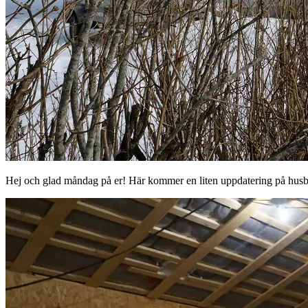
Hej och glad måndag på er! Här kommer en liten uppdatering på husbygge