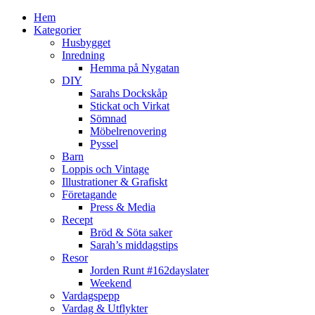
Hem
Kategorier
Husbygget
Inredning
Hemma på Nygatan
DIY
Sarahs Dockskåp
Stickat och Virkat
Sömnad
Möbelrenovering
Pyssel
Barn
Loppis och Vintage
Illustrationer & Grafiskt
Företagande
Press & Media
Recept
Bröd & Söta saker
Sarah’s middagstips
Resor
Jorden Runt #162dayslater
Weekend
Vardagspepp
Vardag & Utflykter