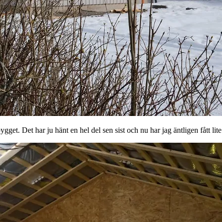
t. Det har ju hänt en hel del sen sist och nu har jag äntligen fått lite