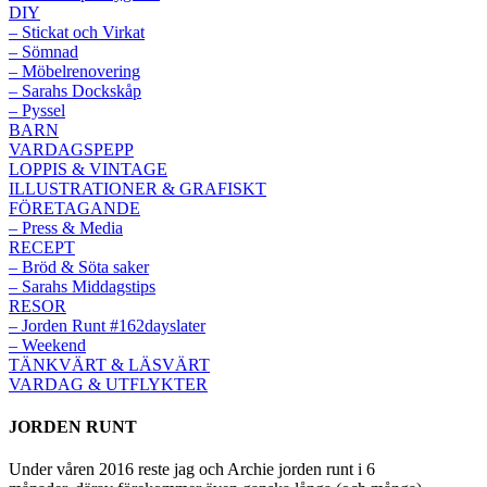
DIY
– Stickat och Virkat
– Sömnad
– Möbelrenovering
– Sarahs Dockskåp
– Pyssel
BARN
VARDAGSPEPP
LOPPIS & VINTAGE
ILLUSTRATIONER & GRAFISKT
FÖRETAGANDE
– Press & Media
RECEPT
– Bröd & Söta saker
– Sarahs Middagstips
RESOR
– Jorden Runt #162dayslater
– Weekend
TÄNKVÄRT & LÄSVÄRT
VARDAG & UTFLYKTER
JORDEN RUNT
Under våren 2016 reste jag och Archie jorden runt i 6