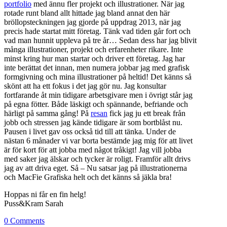
portfolio
med ännu fler projekt och illustrationer. När jag
rotade runt bland allt hittade jag bland annat den här
bröllopsteckningen jag gjorde på uppdrag 2013, när jag
precis hade startat mitt företag. Tänk vad tiden går fort och
vad man hunnit uppleva på tre år… Sedan dess har jag blivit
många illustrationer, projekt och erfarenheter rikare. Inte
minst kring hur man startar och driver ett företag. Jag har
inte berättat det innan, men numera jobbar jag med grafisk
formgivning och mina illustrationer på heltid! Det känns så
skönt att ha ett fokus i det jag gör nu. Jag konsultar
fortfarande åt min tidigare arbetsgivare men i övrigt står jag
på egna fötter. Både läskigt och spännande, befriande och
härligt på samma gång! På
resan
fick jag ju ett break från
jobb och stressen jag kände tidigare är som bortblåst nu.
Pausen i livet gav oss också tid till att tänka. Under de
nästan 6 månader vi var borta bestämde jag mig för att livet
är för kort för att jobba med något tråkigt! Jag vill jobba
med saker jag älskar och tycker är roligt. Framför allt drivs
jag av att driva eget. Så – Nu satsar jag på illustrationerna
och MacFie Grafiska helt och det känns så jäkla bra!
Hoppas ni får en fin helg!
Puss&Kram Sarah
0 Comments