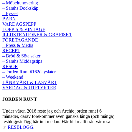
– Möbelrenovering
– Sarahs Dockskåp
– Pyssel
BARN
VARDAGSPEPP
LOPPIS & VINTAGE
ILLUSTRATIONER & GRAFISKT
FÖRETAGANDE
– Press & Media
RECEPT
– Bröd & Söta saker
– Sarahs Middagstips
RESOR
– Jorden Runt #162dayslater
– Weekend
TÄNKVÄRT & LÄSVÄRT
VARDAG & UTFLYKTER
JORDEN RUNT
Under våren 2016 reste jag och Archie jorden runt i 6
månader, därav förekommer även ganska långa (och många)
resbloggsinlägg här in i mellan. Här hittar allt från vår resa
☞
RESBLOGG
.