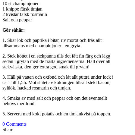
10 st champinjoner
1 knippe färsk timjan
2 kvistar färsk rosmarin
Salt och peppar
Gör såhär:
1. Skär lök och paprika i bitar, riv morot och fräs allt
tillsammans med champinjoner i en gryta.
2. Stek köttet i en stekpanna tills det fått fin färg och lägg
sedan i grytan med de frästa ingredienserna. Häll över all
stekvätska, den ger extra god smak till grytan!
3. Häll på vatten och oxfond och låt allt puttra under lock i
ca 1 till 1,5h. Mot slutet av kokningen tillsätt stekt bacon,
syltlök, hackad rosmarin och timjan.
4. Smaka av med salt och peppar och om det eventuellt
behövs mer fond.
5. Servera med kokt potatis och en timjankvist på toppen.
0 Comments
Share