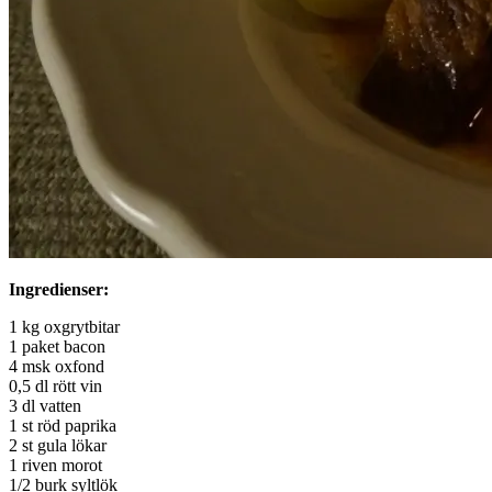
Ingredienser:
1 kg oxgrytbitar
1 paket bacon
4 msk oxfond
0,5 dl rött vin
3 dl vatten
1 st röd paprika
2 st gula lökar
1 riven morot
1/2 burk syltlök