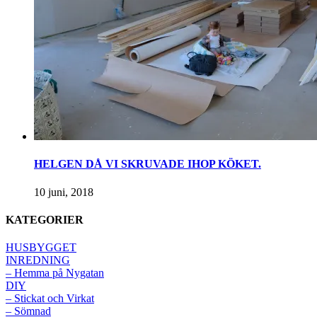
HELGEN DÅ VI SKRUVADE IHOP KÖKET.
10 juni, 2018
KATEGORIER
HUSBYGGET
INREDNING
– Hemma på Nygatan
DIY
– Stickat och Virkat
– Sömnad