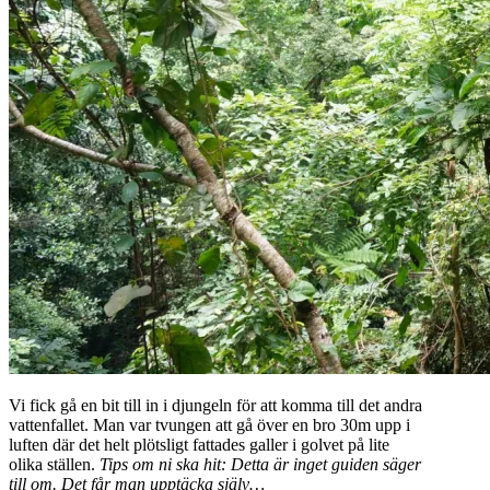
Vi fick gå en bit till in i djungeln för att komma till det andra
vattenfallet. Man var tvungen att gå över en bro 30m upp i
luften där det helt plötsligt fattades galler i golvet på lite
olika ställen.
Tips om ni ska hit: Detta är inget guiden säger
till om. Det får man upptäcka själv…