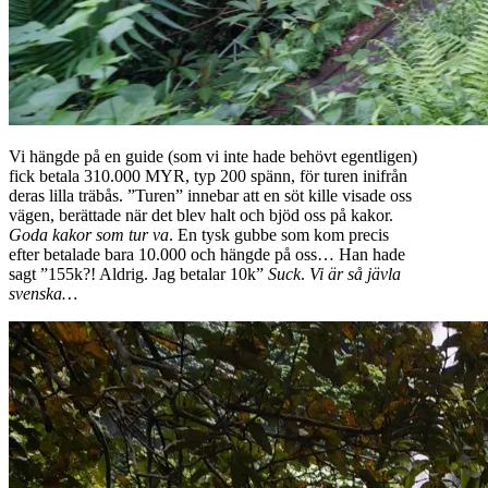
Vi hängde på en guide (som vi inte hade behövt egentligen)
fick betala 310.000 MYR, typ 200 spänn, för turen inifrån
deras lilla träbås. ”Turen” innebar att en söt kille visade oss
vägen, berättade när det blev halt och bjöd oss på kakor.
Goda kakor som tur va
. En tysk gubbe som kom precis
efter betalade bara 10.000 och hängde på oss… Han hade
sagt ”155k?! Aldrig. Jag betalar 10k”
Suck
.
Vi är så jävla
svenska…